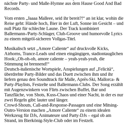
nächste Party- und Malle-Hymne aus dem Hause Good And Bad
Records.
Vom ersten „Jaaaa Malleee, seid ihr bereit?!“ an ist klar, wohin die
Reise geht: Hände hoch, Bier in der Luft, Sonne im Gesicht – und
null Platz für schlechte Laune. Der Track kombiniert
Ballermann-/Party-Schlager, Club-Groove und humorvolle Lyrics
zu einem mitgröl-sicheren Vollgas-Titel.
Musikalisch setzt „Amore Caliente“ auf druckvolle Kicks,
Airhorns, Trance-Leads und einen eingängigen, stadiontauglichen
Hook:„Oh-oh-oh, amore caliente – yeah-yeah-yeah, die
Stimmung ist brennend!“
Deutsch-italienische Wortspiele, Anspielungen auf „Felicità“,
überdrehte Party-Bilder und das Duett zwischen ihm und ihr
liefern genau den Soundtrack für Malle, Après-Ski, Mallorca- &
Party-Playlists, Festzelte und Ballermann-Clubs. Der Song erzählt
mit Augenzwinkern von Flirts zwischen Buffet, Bar und
Tanzfläche, von Shots, Kuss-Chaos und einer Nacht, in der es nur
zwei Regeln gibt: lauter und länger.
Crowd-Shouts, Call-and-Response-Passagen und eine Mitsing-
Outro-Version machen „Amore Caliente“ zu einem idealen
Werkzeug für DJs, Animateure und Party-DJs – egal ob am
Strand, im Bierkönig-Style-Club oder im Festzelt.