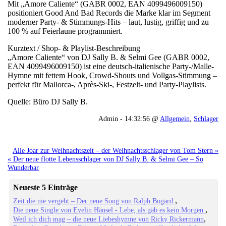
Mit „Amore Caliente“ (GABR 0002, EAN 4099496009150)
positioniert Good And Bad Records die Marke klar im Segment
moderner Party- & Stimmungs-Hits – laut, lustig, griffig und zu
100 % auf Feierlaune programmiert.
Kurztext / Shop- & Playlist-Beschreibung
„Amore Caliente“ von DJ Sally B. & Selmi Gee (GABR 0002,
EAN 4099496009150) ist eine deutsch-italienische Party-/Malle-
Hymne mit fettem Hook, Crowd-Shouts und Vollgas-Stimmung –
perfekt für Mallorca-, Après-Ski-, Festzelt- und Party-Playlists.
Quelle: Büro DJ Sally B.
Admin - 14:32:56 @
Allgemein
,
Schlager
Alle Joar zur Weihnachtszeit – der Weihnachtsschlager von Tom Stern »
« Der neue flotte Lebensschlager von DJ Sally B. & Selmi Gee – So
Wunderbar
Neueste 5 Einträge
Zeit die nie vergeht – Der neue Song von Ralph Bogard
Die neue Single von Evelin Hänsel - Lebe, als gäb es kein Morgen
Weil ich dich mag – die neue Liebeshymne von Ricky Rickermann