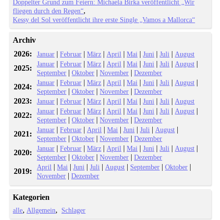
Doppelter Grund zum Feiern: Michaela Birka veröffentlicht „Wir
fliegen durch den Regen“
Kessy del Sol veröffentlicht ihre erste Single „Vamos a Mallorca“
Archiv
2026:
|
|
|
|
|
|
|
Januar
Februar
März
April
Mai
Juni
Juli
August
|
|
|
|
|
|
|
|
Januar
Februar
März
April
Mai
Juni
Juli
August
2025:
|
|
|
September
Oktober
November
Dezember
|
|
|
|
|
|
|
|
Januar
Februar
März
April
Mai
Juni
Juli
August
2024:
|
|
|
September
Oktober
November
Dezember
2023:
|
|
|
|
|
|
|
Januar
Februar
März
April
Mai
Juni
Juli
August
|
|
|
|
|
|
|
|
Januar
Februar
März
April
Mai
Juni
Juli
August
2022:
|
|
|
September
Oktober
November
Dezember
|
|
|
|
|
|
|
Januar
Februar
April
Mai
Juni
Juli
August
2021:
|
|
|
September
Oktober
November
Dezember
|
|
|
|
|
|
|
|
Januar
Februar
März
April
Mai
Juni
Juli
August
2020:
|
|
|
September
Oktober
November
Dezember
|
|
|
|
|
|
|
April
Mai
Juni
Juli
August
September
Oktober
2019:
|
November
Dezember
Kategorien
alle
Allgemein
Schlager