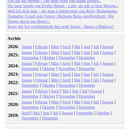
Zeit die nie vergeht – Der neue Song von Ralph Bogard
Die neue Single von Evelin Hänsel - Lebe, als gäb es kein Morgen
Weil ich dich mag – die neue Liebeshymne von Ricky Rickermann
Doppelter Grund zum Feiern: Michaela Birka veröffentlicht „Wir
fliegen durch den Regen“
Kessy del Sol veröffentlicht ihre erste Single „Vamos a Mallorca“
Archiv
2026:
|
|
|
|
|
|
|
Januar
Februar
März
April
Mai
Juni
Juli
August
|
|
|
|
|
|
|
|
Januar
Februar
März
April
Mai
Juni
Juli
August
2025:
|
|
|
September
Oktober
November
Dezember
|
|
|
|
|
|
|
|
Januar
Februar
März
April
Mai
Juni
Juli
August
2024:
|
|
|
September
Oktober
November
Dezember
2023:
|
|
|
|
|
|
|
Januar
Februar
März
April
Mai
Juni
Juli
August
|
|
|
|
|
|
|
|
Januar
Februar
März
April
Mai
Juni
Juli
August
2022:
|
|
|
September
Oktober
November
Dezember
|
|
|
|
|
|
|
Januar
Februar
April
Mai
Juni
Juli
August
2021:
|
|
|
September
Oktober
November
Dezember
|
|
|
|
|
|
|
|
Januar
Februar
März
April
Mai
Juni
Juli
August
2020:
|
|
|
September
Oktober
November
Dezember
|
|
|
|
|
|
|
April
Mai
Juni
Juli
August
September
Oktober
2019:
|
November
Dezember