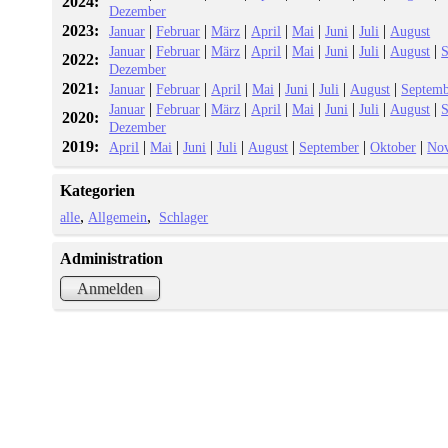
2024:
Dezember
2023:
|
|
|
|
|
|
|
Januar
Februar
März
April
Mai
Juni
Juli
August
|
|
|
|
|
|
|
|
Januar
Februar
März
April
Mai
Juni
Juli
August
S
2022:
Dezember
2021:
|
|
|
|
|
|
|
Januar
Februar
April
Mai
Juni
Juli
August
Septemb
|
|
|
|
|
|
|
|
Januar
Februar
März
April
Mai
Juni
Juli
August
S
2020:
Dezember
2019:
|
|
|
|
|
|
|
April
Mai
Juni
Juli
August
September
Oktober
No
Kategorien
alle
Allgemein
Schlager
Administration
Anmelden