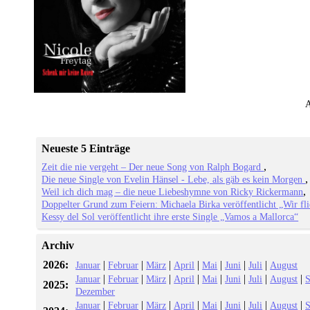
A
Neueste 5 Einträge
Zeit die nie vergeht – Der neue Song von Ralph Bogard
Die neue Single von Evelin Hänsel - Lebe, als gäb es kein Morgen
Weil ich dich mag – die neue Liebeshymne von Ricky Rickermann
Doppelter Grund zum Feiern: Michaela Birka veröffentlicht „Wir fl
Kessy del Sol veröffentlicht ihre erste Single „Vamos a Mallorca“
Archiv
2026:
|
|
|
|
|
|
|
Januar
Februar
März
April
Mai
Juni
Juli
August
|
|
|
|
|
|
|
|
Januar
Februar
März
April
Mai
Juni
Juli
August
S
2025:
Dezember
|
|
|
|
|
|
|
|
Januar
Februar
März
April
Mai
Juni
Juli
August
S