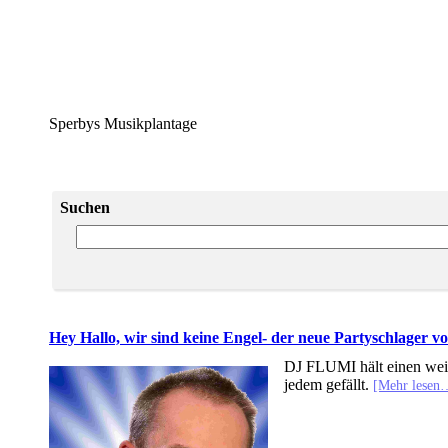
Sperbys Musikplantage
Suchen
Hey Hallo, wir sind keine Engel- der neue Partyschlager v
DJ FLUMI hält einen weit
jedem gefällt.
[Mehr lesen