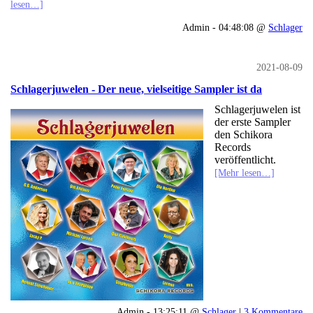
lesen…]
Admin - 04:48:08 @
Schlager
2021-08-09
Schlagerjuwelen - Der neue, vielseitige Sampler ist da
Schlagerjuwelen ist
der erste Sampler
den Schikora
Records
veröffentlicht.
[Mehr lesen…]
Admin - 13:25:11 @
Schlager
|
3 Kommentare