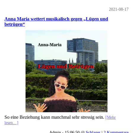
2021-08-17
Anna Maria wettert musikalisch gegen „Lügen und
betrügen“
So eine Beziehung kann manchmal sehr stressig sein.
[Mehr
lesen…]
Admin - 15:06:50 @
Schlager
|
2 Kommentare