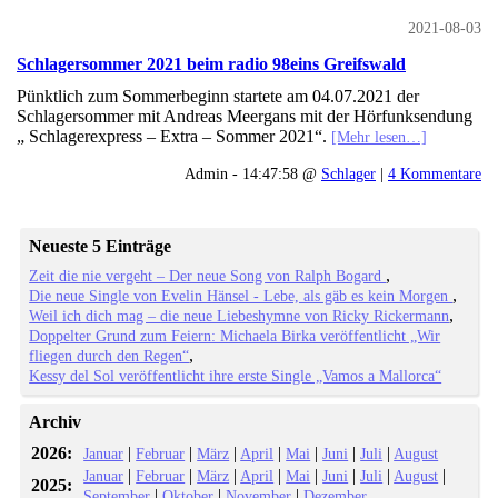
2021-08-03
Schlagersommer 2021 beim radio 98eins Greifswald
Pünktlich zum Sommerbeginn startete am 04.07.2021 der
Schlagersommer mit Andreas Meergans mit der Hörfunksendung
„ Schlagerexpress – Extra – Sommer 2021“.
[Mehr lesen…]
Admin - 14:47:58 @
Schlager
|
4 Kommentare
Neueste 5 Einträge
Zeit die nie vergeht – Der neue Song von Ralph Bogard
Die neue Single von Evelin Hänsel - Lebe, als gäb es kein Morgen
Weil ich dich mag – die neue Liebeshymne von Ricky Rickermann
Doppelter Grund zum Feiern: Michaela Birka veröffentlicht „Wir
fliegen durch den Regen“
Kessy del Sol veröffentlicht ihre erste Single „Vamos a Mallorca“
Archiv
2026:
|
|
|
|
|
|
|
Januar
Februar
März
April
Mai
Juni
Juli
August
|
|
|
|
|
|
|
|
Januar
Februar
März
April
Mai
Juni
Juli
August
2025:
|
|
|
September
Oktober
November
Dezember