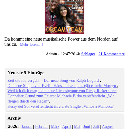
Da kommt eine neue musikalische Power aus dem Norden auf
uns zu.
[Mehr lesen…]
Admin - 12:47:20 @
Schlager
|
21 Kommentare
Neueste 5 Einträge
Zeit die nie vergeht – Der neue Song von Ralph Bogard
Die neue Single von Evelin Hänsel - Lebe, als gäb es kein Morgen
Weil ich dich mag – die neue Liebeshymne von Ricky Rickermann
Doppelter Grund zum Feiern: Michaela Birka veröffentlicht „Wir
fliegen durch den Regen“
Kessy del Sol veröffentlicht ihre erste Single „Vamos a Mallorca“
Archiv
2026:
|
|
|
|
|
|
|
Januar
Februar
März
April
Mai
Juni
Juli
August