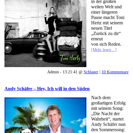
in der großen
weiten Welt und
einer längeren
Pause macht Toni
Hertz mit seinem
neuen Titel
„Zurück zu dir“
erneut
von sich Reden.
[Mehr lesen…]
Admin - 13:21:41 @
Schlager
|
10 Kommentare
Andy Schäfer – Hey, Ich will in den Süden
Nach dem
großartigen Erfolg
mit seinem Song:
„Die Nacht der
Wahrheit“, startet
Andy Schäfer nun
den Sommersong: