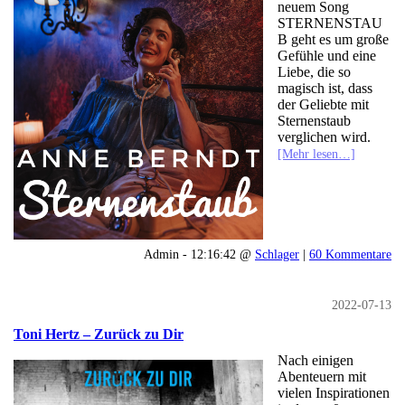
neuem Song
STERNENSTAU
B geht es um große
Gefühle und eine
Liebe, die so
magisch ist, dass
der Geliebte mit
Sternenstaub
verglichen wird.
[Mehr lesen…]
Admin - 12:16:42 @
Schlager
|
60 Kommentare
2022-07-13
Toni Hertz – Zurück zu Dir
Nach einigen
Abenteuern mit
vielen Inspirationen