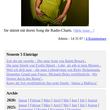
Sie stürmt mit ihrem Song die Radio-Charts.
[Mehr lesen…]
Admin - 14:31:07 |
4 Kommentare
Neueste 5 Einträge
Zeit die nie vergeht – Der neue Song von Ralph Bogard
Die neue Single von Evelin Hänsel - Lebe, als gäb es kein Morgen
Weil ich dich mag – die neue Liebeshymne von Ricky Rickermann
Doppelter Grund zum Feiern: Michaela Birka veröffentlicht „Wir
fliegen durch den Regen“
Kessy del Sol veröffentlicht ihre erste Single „Vamos a Mallorca“
Archiv
2026:
|
|
|
|
|
|
|
Januar
Februar
März
April
Mai
Juni
Juli
August
|
|
|
|
|
|
|
|
Januar
Februar
März
April
Mai
Juni
Juli
August
2025:
|
|
|
September
Oktober
November
Dezember