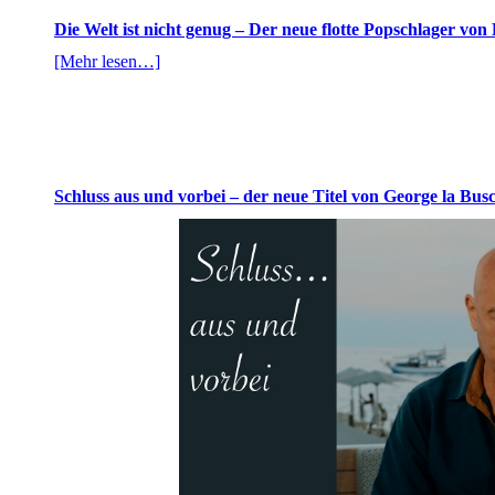
Die Welt ist nicht genug – Der neue flotte Popschlager vo
[Mehr lesen…]
Schluss aus und vorbei – der neue Titel von George la Bus