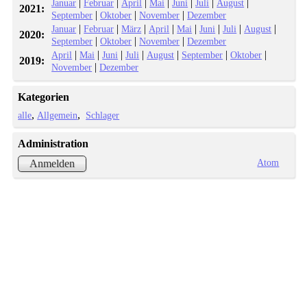
|
|
|
|
|
|
|
Januar
Februar
April
Mai
Juni
Juli
August
2021:
|
|
|
September
Oktober
November
Dezember
|
|
|
|
|
|
|
|
Januar
Februar
März
April
Mai
Juni
Juli
August
2020:
|
|
|
September
Oktober
November
Dezember
|
|
|
|
|
|
|
April
Mai
Juni
Juli
August
September
Oktober
2019:
|
November
Dezember
Kategorien
alle
Allgemein
Schlager
Administration
Atom
Anmelden