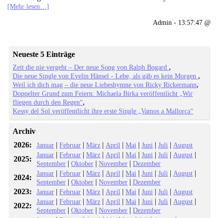
[Mehr lesen…]
Admin - 13:57:47 @
Neueste 5 Einträge
Zeit die nie vergeht – Der neue Song von Ralph Bogard
Die neue Single von Evelin Hänsel - Lebe, als gäb es kein Morgen
Weil ich dich mag – die neue Liebeshymne von Ricky Rickermann
Doppelter Grund zum Feiern: Michaela Birka veröffentlicht „Wir
fliegen durch den Regen“
Kessy del Sol veröffentlicht ihre erste Single „Vamos a Mallorca“
Archiv
2026:
|
|
|
|
|
|
|
Januar
Februar
März
April
Mai
Juni
Juli
August
|
|
|
|
|
|
|
|
Januar
Februar
März
April
Mai
Juni
Juli
August
2025:
|
|
|
September
Oktober
November
Dezember
|
|
|
|
|
|
|
|
Januar
Februar
März
April
Mai
Juni
Juli
August
2024:
|
|
|
September
Oktober
November
Dezember
2023:
|
|
|
|
|
|
|
Januar
Februar
März
April
Mai
Juni
Juli
August
|
|
|
|
|
|
|
|
Januar
Februar
März
April
Mai
Juni
Juli
August
2022:
|
|
|
September
Oktober
November
Dezember