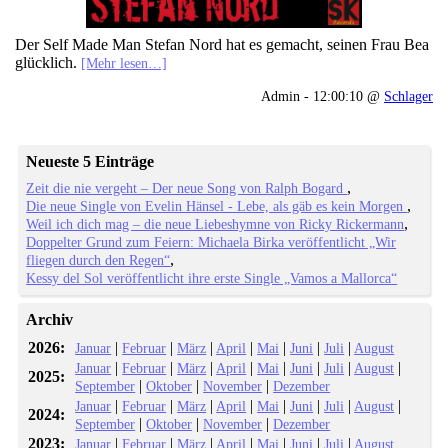
Der Self Made Man Stefan Nord hat es gemacht, seinen Frau Bea
glücklich.
[Mehr lesen…]
Admin - 12:00:10 @
Schlager
Neueste 5 Einträge
Zeit die nie vergeht – Der neue Song von Ralph Bogard
Die neue Single von Evelin Hänsel - Lebe, als gäb es kein Morgen
Weil ich dich mag – die neue Liebeshymne von Ricky Rickermann
Doppelter Grund zum Feiern: Michaela Birka veröffentlicht „Wir
fliegen durch den Regen“
Kessy del Sol veröffentlicht ihre erste Single „Vamos a Mallorca“
Archiv
2026:
|
|
|
|
|
|
|
Januar
Februar
März
April
Mai
Juni
Juli
August
|
|
|
|
|
|
|
|
Januar
Februar
März
April
Mai
Juni
Juli
August
2025:
|
|
|
September
Oktober
November
Dezember
|
|
|
|
|
|
|
|
Januar
Februar
März
April
Mai
Juni
Juli
August
2024:
|
|
|
September
Oktober
November
Dezember
2023:
|
|
|
|
|
|
|
Januar
Februar
März
April
Mai
Juni
Juli
August