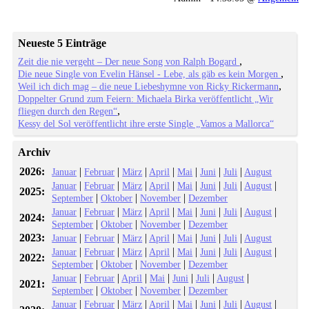
Neueste 5 Einträge
Zeit die nie vergeht – Der neue Song von Ralph Bogard
Die neue Single von Evelin Hänsel - Lebe, als gäb es kein Morgen
Weil ich dich mag – die neue Liebeshymne von Ricky Rickermann
Doppelter Grund zum Feiern: Michaela Birka veröffentlicht „Wir
fliegen durch den Regen“
Kessy del Sol veröffentlicht ihre erste Single „Vamos a Mallorca“
Archiv
2026:
|
|
|
|
|
|
|
Januar
Februar
März
April
Mai
Juni
Juli
August
|
|
|
|
|
|
|
|
Januar
Februar
März
April
Mai
Juni
Juli
August
2025:
|
|
|
September
Oktober
November
Dezember
|
|
|
|
|
|
|
|
Januar
Februar
März
April
Mai
Juni
Juli
August
2024:
|
|
|
September
Oktober
November
Dezember
2023:
|
|
|
|
|
|
|
Januar
Februar
März
April
Mai
Juni
Juli
August
|
|
|
|
|
|
|
|
Januar
Februar
März
April
Mai
Juni
Juli
August
2022:
|
|
|
September
Oktober
November
Dezember
|
|
|
|
|
|
|
Januar
Februar
April
Mai
Juni
Juli
August
2021:
|
|
|
September
Oktober
November
Dezember
|
|
|
|
|
|
|
|
Januar
Februar
März
April
Mai
Juni
Juli
August