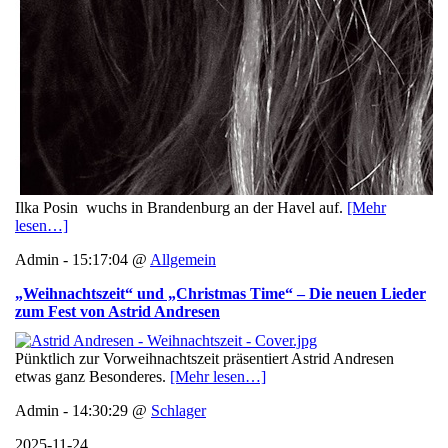
Ilka Posin wuchs in Brandenburg an der Havel auf.
[Mehr
lesen…]
Admin - 15:17:04 @
Allgemein
„Weihnachtszeit“ und „Christmas Time“ – Die neuen Lieder
zum Fest von Astrid Andresen
Pünktlich zur Vorweihnachtszeit präsentiert Astrid Andresen
etwas ganz Besonderes.
[Mehr lesen…]
Admin - 14:30:29 @
Schlager
2025-11-24