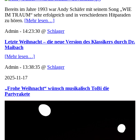
Bereits im Jahre 1993 war Andy Schäfer mit seinem Song „WIE
IM TRAUM“ sehr erfolgreich und in verschiedenen Hitparaden
zu hören.
[Mehr lesen…]
Admin - 14:23:30 @
Schlager
Letzte Weihnacht – die neue Version des Klassikers durch Dr.
Maibach
[Mehr lesen…]
Admin - 13:38:35 @
Schlager
2025-11-17
„Frohe Weihnacht“ wünsch musikalisch ToBi die
Partyrakete