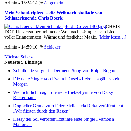
Admin - 15:24:14 @
Allgemein
Mein Schaukelpferd – die Weihnachtsballade von
Schlagerlegende Chris Doerk
CHRIS
DOERK verzaubert mit neuer Weihnachts-Single – ein Lied
voller Erinnerungen, Wärme und festlicher Magie.
[Mehr lesen…]
Admin - 14:59:10 @
Schlager
Nächste Seite »
Neueste 5 Einträge
Zeit die nie vergeht – Der neue Song von Ralph Bogard
Die neue Single von Evelin Hänsel - Lebe, als gäb es kein
Morgen
Weil ich dich mag – die neue Liebeshymne von Ricky
Rickermann
Doppelter Grund zum Feiern: Michaela Birka veröffentlicht
„Wir fliegen durch den Regen“
Kessy del Sol veröffentlicht ihre erste Single „Vamos a
Mallorca“