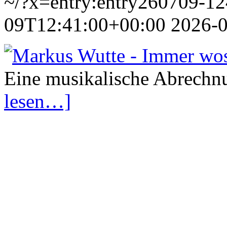
~/?x=entry:entry260709-1
09T12:41:00+00:00
2026-
Eine musikalische Abrechn
lesen…]