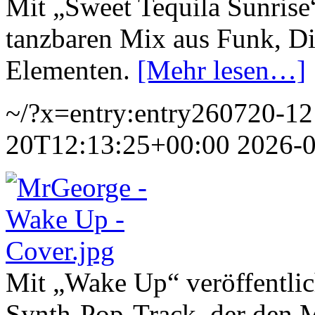
Mit „Sweet Tequila Sunris
tanzbaren Mix aus Funk, D
Elementen.
[Mehr lesen…]
~/?x=entry:entry260720-1
20T12:13:25+00:00
2026-
Mit „Wake Up“ veröffentlic
Synth-Pop-Track, der den 