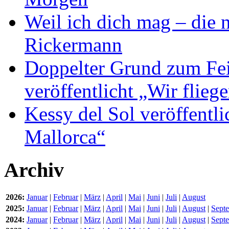
Weil ich dich mag – die
Rickermann
Doppelter Grund zum Fei
veröffentlicht „Wir flie
Kessy del Sol veröffentli
Mallorca“
Archiv
2026:
Januar
|
Februar
|
März
|
April
|
Mai
|
Juni
|
Juli
|
August
2025:
Januar
|
Februar
|
März
|
April
|
Mai
|
Juni
|
Juli
|
August
|
Sept
2024:
Januar
|
Februar
|
März
|
April
|
Mai
|
Juni
|
Juli
|
August
|
Sept