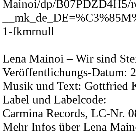
Mainoi/dp/B07PDZD4H5/re
__mk_de_DE=%C3%85M%C
1-fkmrnull
Lena Mainoi – Wir sind Ste
Veröffentlichungs-Datum: 2
Musik und Text: Gottfried
Label und Labelcode:
Carmina Records, LC-Nr. 
Mehr Infos über Lena Maino