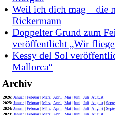
Weil ich dich mag – die
Rickermann
Doppelter Grund zum Fei
veröffentlicht „Wir flie
Kessy del Sol veröffentli
Mallorca“
Archiv
2026:
Januar
|
Februar
|
März
|
April
|
Mai
|
Juni
|
Juli
|
August
2025:
Januar
|
Februar
|
März
|
April
|
Mai
|
Juni
|
Juli
|
August
|
Sept
2024:
Januar
|
Februar
|
März
|
April
|
Mai
|
Juni
|
Juli
|
August
|
Sept
2023:
Januar
|
Februar
|
März
|
April
|
Mai
|
Juni
|
Juli
|
August