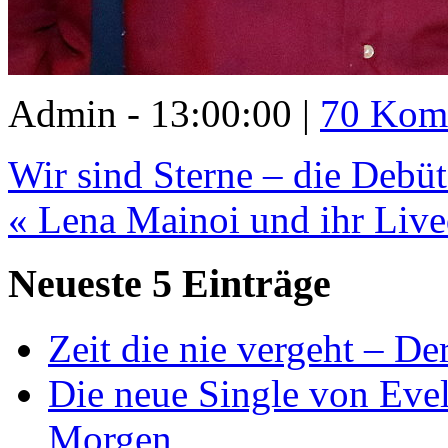
Admin - 13:00:00 |
70 Kom
Wir sind Sterne – die Debü
« Lena Mainoi und ihr Live
Neueste 5 Einträge
Zeit die nie vergeht – D
Die neue Single von Evel
Morgen