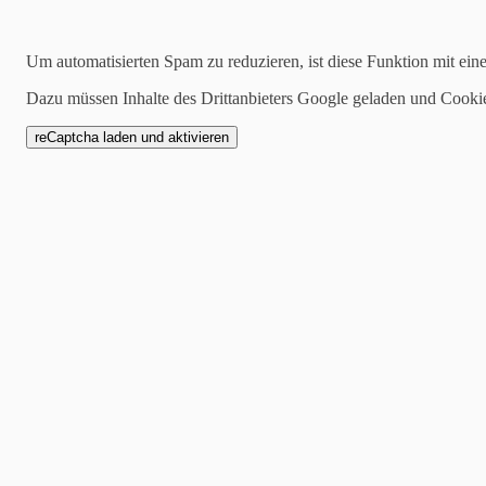
Suchen
Um automatisierten Spam zu reduzieren, ist diese Funktion mit ein
Dazu müssen Inhalte des Drittanbieters Google geladen und Cooki
2021-04-07
“Wenn i’ heit’ sog’” – d
Otto Wiesler