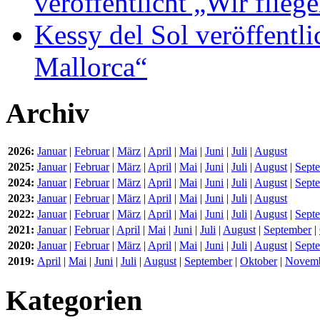
veröffentlicht „Wir flie
Kessy del Sol veröffentli
Mallorca“
Archiv
2026:
Januar
|
Februar
|
März
|
April
|
Mai
|
Juni
|
Juli
|
August
2025:
Januar
|
Februar
|
März
|
April
|
Mai
|
Juni
|
Juli
|
August
|
Sept
2024:
Januar
|
Februar
|
März
|
April
|
Mai
|
Juni
|
Juli
|
August
|
Sept
2023:
Januar
|
Februar
|
März
|
April
|
Mai
|
Juni
|
Juli
|
August
2022:
Januar
|
Februar
|
März
|
April
|
Mai
|
Juni
|
Juli
|
August
|
Sept
2021:
Januar
|
Februar
|
April
|
Mai
|
Juni
|
Juli
|
August
|
September
|
2020:
Januar
|
Februar
|
März
|
April
|
Mai
|
Juni
|
Juli
|
August
|
Sept
2019:
April
|
Mai
|
Juni
|
Juli
|
August
|
September
|
Oktober
|
Novem
Kategorien