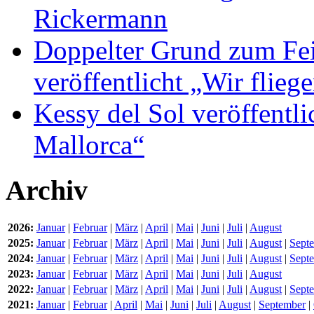
Rickermann
Doppelter Grund zum Fei
veröffentlicht „Wir flie
Kessy del Sol veröffentli
Mallorca“
Archiv
2026:
Januar
|
Februar
|
März
|
April
|
Mai
|
Juni
|
Juli
|
August
2025:
Januar
|
Februar
|
März
|
April
|
Mai
|
Juni
|
Juli
|
August
|
Sept
2024:
Januar
|
Februar
|
März
|
April
|
Mai
|
Juni
|
Juli
|
August
|
Sept
2023:
Januar
|
Februar
|
März
|
April
|
Mai
|
Juni
|
Juli
|
August
2022:
Januar
|
Februar
|
März
|
April
|
Mai
|
Juni
|
Juli
|
August
|
Sept
2021:
Januar
|
Februar
|
April
|
Mai
|
Juni
|
Juli
|
August
|
September
|