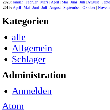
2020:
Januar
|
Februar
|
März
|
April
|
Mai
|
Juni
|
Juli
|
August
|
Sept
2019:
April
|
Mai
|
Juni
|
Juli
|
August
|
September
|
Oktober
|
Novem
Kategorien
alle
Allgemein
Schlager
Administration
Anmelden
Atom