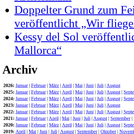
Doppelter Grund zum Fei
veröffentlicht „Wir flie
Kessy del Sol veröffentli
Mallorca“
Archiv
2026:
Januar
|
Februar
|
März
|
April
|
Mai
|
Juni
|
Juli
|
August
2025:
Januar
|
Februar
|
März
|
April
|
Mai
|
Juni
|
Juli
|
August
|
Sept
2024:
Januar
|
Februar
|
März
|
April
|
Mai
|
Juni
|
Juli
|
August
|
Sept
2023:
Januar
|
Februar
|
März
|
April
|
Mai
|
Juni
|
Juli
|
August
2022:
Januar
|
Februar
|
März
|
April
|
Mai
|
Juni
|
Juli
|
August
|
Sept
2021:
Januar
|
Februar
|
April
|
Mai
|
Juni
|
Juli
|
August
|
September
|
2020:
Januar
|
Februar
|
März
|
April
|
Mai
|
Juni
|
Juli
|
August
|
Sept
2019:
April
|
Mai
|
Juni
|
Juli
|
August
|
September
|
Oktober
|
Novem