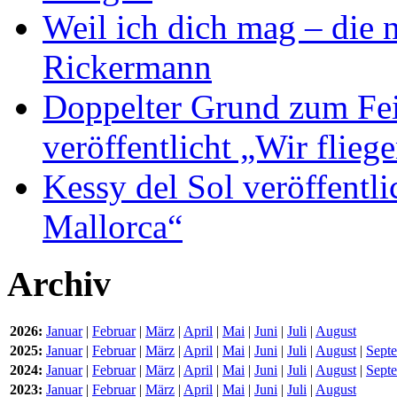
Weil ich dich mag – die
Rickermann
Doppelter Grund zum Fei
veröffentlicht „Wir flie
Kessy del Sol veröffentli
Mallorca“
Archiv
2026:
Januar
|
Februar
|
März
|
April
|
Mai
|
Juni
|
Juli
|
August
2025:
Januar
|
Februar
|
März
|
April
|
Mai
|
Juni
|
Juli
|
August
|
Sept
2024:
Januar
|
Februar
|
März
|
April
|
Mai
|
Juni
|
Juli
|
August
|
Sept
2023:
Januar
|
Februar
|
März
|
April
|
Mai
|
Juni
|
Juli
|
August