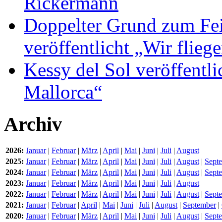
Rickermann
Doppelter Grund zum Fei
veröffentlicht „Wir flie
Kessy del Sol veröffentli
Mallorca“
Archiv
2026:
Januar
|
Februar
|
März
|
April
|
Mai
|
Juni
|
Juli
|
August
2025:
Januar
|
Februar
|
März
|
April
|
Mai
|
Juni
|
Juli
|
August
|
Sept
2024:
Januar
|
Februar
|
März
|
April
|
Mai
|
Juni
|
Juli
|
August
|
Sept
2023:
Januar
|
Februar
|
März
|
April
|
Mai
|
Juni
|
Juli
|
August
2022:
Januar
|
Februar
|
März
|
April
|
Mai
|
Juni
|
Juli
|
August
|
Sept
2021:
Januar
|
Februar
|
April
|
Mai
|
Juni
|
Juli
|
August
|
September
|
2020:
Januar
|
Februar
|
März
|
April
|
Mai
|
Juni
|
Juli
|
August
|
Sept