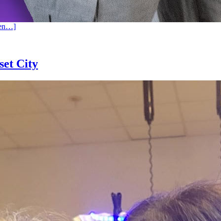
sen…]
set City