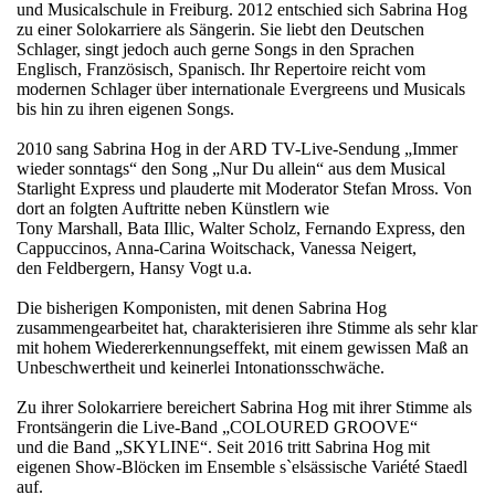
und Musicalschule in Freiburg. 2012 entschied sich Sabrina Hog
zu einer Solokarriere als Sängerin. Sie liebt den Deutschen
Schlager, singt jedoch auch gerne Songs in den Sprachen
Englisch, Französisch, Spanisch. Ihr Repertoire reicht vom
modernen Schlager über internationale Evergreens und Musicals
bis hin zu ihren eigenen Songs.
2010 sang Sabrina Hog in der ARD TV-Live-Sendung „Immer
wieder sonntags“ den Song „Nur Du allein“ aus dem Musical
Starlight Express und plauderte mit Moderator Stefan Mross. Von
dort an folgten Auftritte neben Künstlern wie
Tony Marshall, Bata Illic, Walter Scholz, Fernando Express, den
Cappuccinos, Anna-Carina Woitschack, Vanessa Neigert,
den Feldbergern, Hansy Vogt u.a.
Die bisherigen Komponisten, mit denen Sabrina Hog
zusammengearbeitet hat, charakterisieren ihre Stimme als sehr klar
mit hohem Wiedererkennungseffekt, mit einem gewissen Maß an
Unbeschwertheit und keinerlei Intonationsschwäche.
Zu ihrer Solokarriere bereichert Sabrina Hog mit ihrer Stimme als
Frontsängerin die Live-Band „COLOURED GROOVE“
und die Band „SKYLINE“. Seit 2016 tritt Sabrina Hog mit
eigenen Show-Blöcken im Ensemble s`elsässische Variété Staedl
auf.