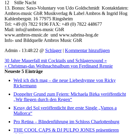
12 Stille Nacht
13. Bonus: Saxo-Voluntary von Udo Goldschmidt Kontaktdaten:
Ambros-music GbR Musikverlag & Label Ambros & Ingrid Hog
Kahlenbergstr. 16 77975 Ringsheim
Tel: +49 (0) 7822 9196 FAX: +49 (0) 7822 448677
Mail: info@ambros-music GbR
www.ambros-music.de und www.sabrina-hog.de
Info- und Bildquelle Ambros Music GbR
Admin - 13:48:22 @
Schlager
|
Kommentar hinzufügen
30 Jahre Mauerfall mit Cocktails und Schlagersound »
« Christmas-das Weihnachtsalbum von Ferdinand Rennie
Neueste 5 Einträge
Weil ich dich mag – die neue Liebeshymne von Ricky
Rickermann
Doppelter Grund zum Feiern: Michaela Birka veröffentlicht
„Wir fliegen durch den Regen“
Kessy del Sol veröffentlicht ihre erste Single „Vamos a
Mallorca“
Pro Retina – Blindenführung im Schloss Charlottenburg
THE COOL CAPS & DJ PULPO JONES präsentieren