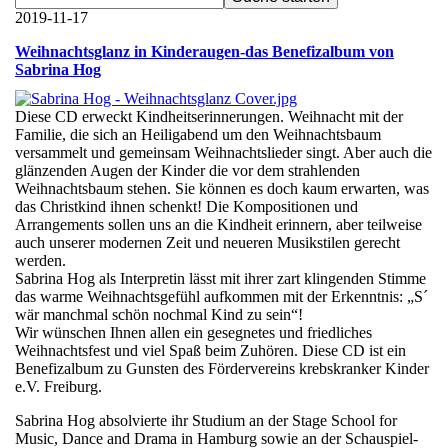
2019-11-17
Weihnachtsglanz in Kinderaugen-das Benefizalbum von
Sabrina Hog
Diese CD erweckt Kindheitserinnerungen. Weihnacht mit der
Familie, die sich an Heiligabend um den Weihnachtsbaum
versammelt und gemeinsam Weihnachtslieder singt. Aber auch die
glänzenden Augen der Kinder die vor dem strahlenden
Weihnachtsbaum stehen. Sie können es doch kaum erwarten, was
das Christkind ihnen schenkt! Die Kompositionen und
Arrangements sollen uns an die Kindheit erinnern, aber teilweise
auch unserer modernen Zeit und neueren Musikstilen gerecht
werden.
Sabrina Hog als Interpretin lässt mit ihrer zart klingenden Stimme
das warme Weihnachtsgefühl aufkommen mit der Erkenntnis: „S´
wär manchmal schön nochmal Kind zu sein“!
Wir wünschen Ihnen allen ein gesegnetes und friedliches
Weihnachtsfest und viel Spaß beim Zuhören. Diese CD ist ein
Benefizalbum zu Gunsten des Fördervereins krebskranker Kinder
e.V. Freiburg.
Sabrina Hog absolvierte ihr Studium an der Stage School for
Music, Dance and Drama in Hamburg sowie an der Schauspiel-