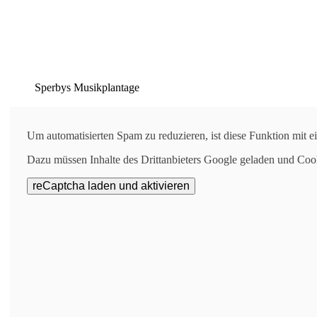
Sperbys Musikplantage
Um automatisierten Spam zu reduzieren, ist diese Funktion mit 
Suchen
Dazu müssen Inhalte des Drittanbieters Google geladen und Coo
2023-05-12
Toni Hertz besingt seine unbekannte Freundin Monik
Toni Hertz präsentiert 
Eine authentische Geschichte, die auf einer realen Begebenheit b
Almparty, wo er in einer Jacke einen Bierdeckel mit Schrift f
ist Monik“? erhielt.
Als er unterwegs auf einer Fahrradtour war, schrieb er die Me
heraus, dass es gar nicht Monik, sondern Moritz war. Eine inter
VÖ erscheint. Nicht verpassen!