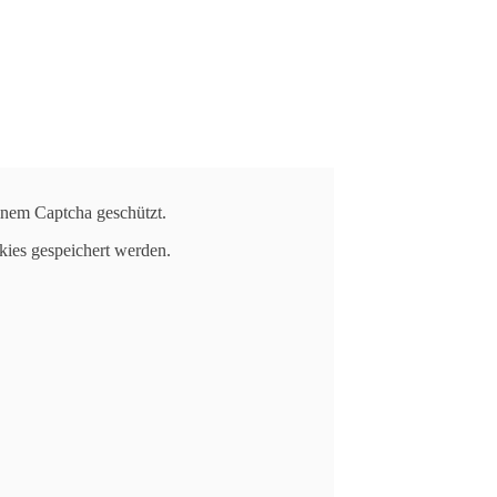
einem Captcha geschützt.
kies gespeichert werden.
seinen Song „Monik“ am 12.05.2023.
eruht. Er hatte einen Auftritt auf einer
and und von seiner Freundin die SMS „Wer
lodie zu dem Song und am Ende stellte sich
essante Story, die am 12.05. weltweit als