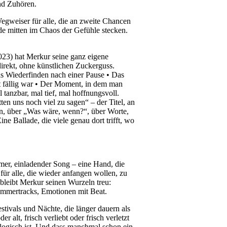
nd Zuhören.
Wegweiser für alle, die an zweite Chancen
ade mitten im Chaos der Gefühle stecken.
023) hat Merkur seine ganz eigene
rekt, ohne künstlichen Zuckerguss.
as Wiederfinden nach einer Pause • Das
st fällig war • Der Moment, in dem man
 tanzbar, mal tief, mal hoffnungsvoll.
en uns noch viel zu sagen“ – der Titel, an
n, über „Was wäre, wenn?“, über Worte,
ne Ballade, die viele genau dort trifft, wo
rmer, einladender Song – eine Hand, die
ür alle, die wieder anfangen wollen, zu
 bleibt Merkur seinen Wurzeln treu:
mmertracks, Emotionen mit Beat.
stivals und Nächte, die länger dauern als
r alt, frisch verliebt oder frisch verletzt
 logisch ist. Und dass manchmal schon ein