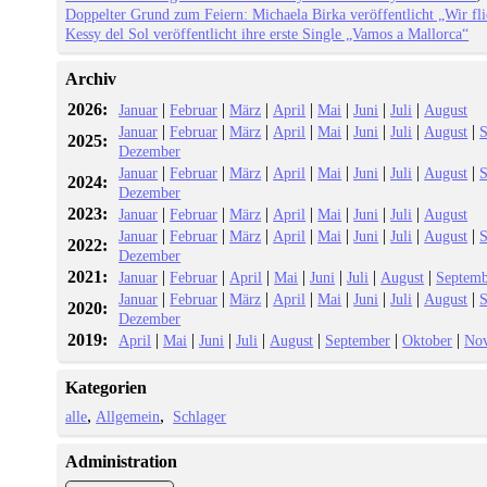
Doppelter Grund zum Feiern: Michaela Birka veröffentlicht „Wir fl
Kessy del Sol veröffentlicht ihre erste Single „Vamos a Mallorca“
Archiv
2026:
|
|
|
|
|
|
|
Januar
Februar
März
April
Mai
Juni
Juli
August
|
|
|
|
|
|
|
|
Januar
Februar
März
April
Mai
Juni
Juli
August
S
2025:
Dezember
|
|
|
|
|
|
|
|
Januar
Februar
März
April
Mai
Juni
Juli
August
S
2024:
Dezember
2023:
|
|
|
|
|
|
|
Januar
Februar
März
April
Mai
Juni
Juli
August
|
|
|
|
|
|
|
|
Januar
Februar
März
April
Mai
Juni
Juli
August
S
2022:
Dezember
2021:
|
|
|
|
|
|
|
Januar
Februar
April
Mai
Juni
Juli
August
Septemb
|
|
|
|
|
|
|
|
Januar
Februar
März
April
Mai
Juni
Juli
August
S
2020:
Dezember
2019:
|
|
|
|
|
|
|
April
Mai
Juni
Juli
August
September
Oktober
No
Kategorien
alle
Allgemein
Schlager
Administration