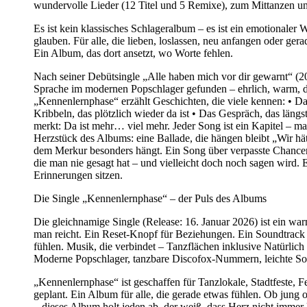
wundervolle Lieder (12 Titel und 5 Remixe), zum Mittanzen u
Es ist kein klassisches Schlageralbum – es ist ein emotionaler 
glauben. Für alle, die lieben, loslassen, neu anfangen oder ger
Ein Album, das dort ansetzt, wo Worte fehlen.
Nach seiner Debütsingle „Alle haben mich vor dir gewarnt“ (2
Sprache im modernen Popschlager gefunden – ehrlich, warm, di
„Kennenlernphase“ erzählt Geschichten, die viele kennen: • D
Kribbeln, das plötzlich wieder da ist • Das Gespräch, das läng
merkt: Da ist mehr… viel mehr. Jeder Song ist ein Kapitel – mal
Herzstück des Albums: eine Ballade, die hängen bleibt „Wir hätt
dem Merkur besonders hängt. Ein Song über verpasste Chance
die man nie gesagt hat – und vielleicht doch noch sagen wird. Ei
Erinnerungen sitzen.
Die Single „Kennenlernphase“ – der Puls des Albums
Die gleichnamige Single (Release: 16. Januar 2026) ist ein wa
man reicht. Ein Reset-Knopf für Beziehungen. Ein Soundtrack f
fühlen. Musik, die verbindet – Tanzflächen inklusive Natürlich
Moderne Popschlager, tanzbare Discofox-Nummern, leichte So
„Kennenlernphase“ ist geschaffen für Tanzlokale, Stadtfeste, Fe
geplant. Ein Album für alle, die gerade etwas fühlen. Ob jung ode
– dieses Album holt jeden ab, der weiß, dass Herz nicht immer