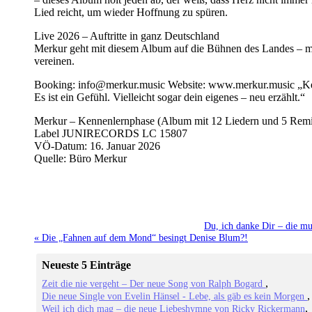
Lied reicht, um wieder Hoffnung zu spüren.
Live 2026 – Auftritte in ganz Deutschland
Merkur geht mit diesem Album auf die Bühnen des Landes – m
vereinen.
Booking: info@merkur.music Website: www.merkur.music „Ken
Es ist ein Gefühl. Vielleicht sogar dein eigenes – neu erzählt.“
Merkur – Kennenlernphase (Album mit 12 Liedern und 5 Rem
Label JUNIRECORDS LC 15807
VÖ-Datum: 16. Januar 2026
Quelle: Büro Merkur
Du, ich danke Dir – die m
« Die „Fahnen auf dem Mond“ besingt Denise Blum?!
Neueste 5 Einträge
Zeit die nie vergeht – Der neue Song von Ralph Bogard
Die neue Single von Evelin Hänsel - Lebe, als gäb es kein Morgen
Weil ich dich mag – die neue Liebeshymne von Ricky Rickermann