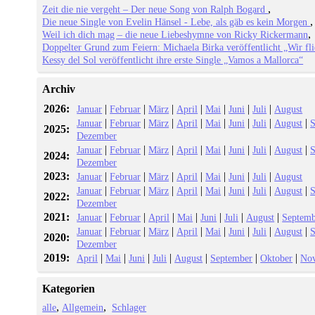
Zeit die nie vergeht – Der neue Song von Ralph Bogard
Die neue Single von Evelin Hänsel - Lebe, als gäb es kein Morgen
Weil ich dich mag – die neue Liebeshymne von Ricky Rickermann
Doppelter Grund zum Feiern: Michaela Birka veröffentlicht „Wir fl
Kessy del Sol veröffentlicht ihre erste Single „Vamos a Mallorca“
Archiv
2026:
|
|
|
|
|
|
|
Januar
Februar
März
April
Mai
Juni
Juli
August
|
|
|
|
|
|
|
|
Januar
Februar
März
April
Mai
Juni
Juli
August
S
2025:
Dezember
|
|
|
|
|
|
|
|
Januar
Februar
März
April
Mai
Juni
Juli
August
S
2024:
Dezember
2023:
|
|
|
|
|
|
|
Januar
Februar
März
April
Mai
Juni
Juli
August
|
|
|
|
|
|
|
|
Januar
Februar
März
April
Mai
Juni
Juli
August
S
2022:
Dezember
2021:
|
|
|
|
|
|
|
Januar
Februar
April
Mai
Juni
Juli
August
Septemb
|
|
|
|
|
|
|
|
Januar
Februar
März
April
Mai
Juni
Juli
August
S
2020:
Dezember
2019:
|
|
|
|
|
|
|
April
Mai
Juni
Juli
August
September
Oktober
No
Kategorien
alle
Allgemein
Schlager