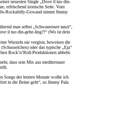
einer neuesten Single „Dove il tuo din-
ue, erfrischend ironische Seite. Vom
n 50s-Rockabilly-Gewand nimmt Jimmy
ährend man selbst „Schwanensee tanzt“,
ve il tuo din-gehe-ling?!“ (Wo ist dein
ine Wurzeln nie vergisst, beweisen die
 (Schusselchen) oder das typische „Eja“
schen Rock’n’Roll-Produktionen abhebt.
ehr, dass sein Mix aus mediterraner
ifft.
 Songs der letzten Monate wollte ich
fort in die Beine geht“, so Jimmy Pala