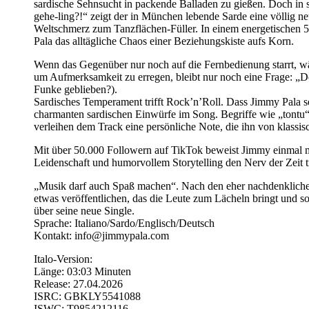
sardische Sehnsucht in packende Balladen zu gießen. Doch in s
gehe-ling?!“ zeigt der in München lebende Sarde eine völlig ne
Weltschmerz zum Tanzflächen-Füller. In einem energetische
Pala das alltägliche Chaos einer Beziehungskiste aufs Korn.
Wenn das Gegenüber nur noch auf die Fernbedienung starrt, w
um Aufmerksamkeit zu erregen, bleibt nur noch eine Frage: „Do
Funke geblieben?).
Sardisches Temperament trifft Rock’n’Roll. Dass Jimmy Pala se
charmanten sardischen Einwürfe im Song. Begriffe wie „tontu“
verleihen dem Track eine persönliche Note, die ihn von klassi
Mit über 50.000 Followern auf TikTok beweist Jimmy einmal m
Leidenschaft und humorvollem Storytelling den Nerv der Zeit tr
„Musik darf auch Spaß machen“. Nach den eher nachdenklichen
etwas veröffentlichen, das die Leute zum Lächeln bringt und so
über seine neue Single.
Sprache: Italiano/Sardo/Englisch/Deutsch
Kontakt: info@jimmypala.com
Italo-Version:
Länge: 03:03 Minuten
Release: 27.04.2026
ISRC: GBKLY5541088
ISWC: T9854212116