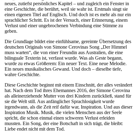
neues, zutiefst persönliches Kapitel – und zugleich ein Fenster in
eine Geschichte, die berührt, weil sie wahr ist. Erstmals singt sie
einen eigenen Titel auf Englisch. Und doch ist es mehr als nur ein
sprachlicher Schritt. Es ist der Versuch, einer Erinnerung, einem
Verlust und einer ungebrochenen Verbindung eine Stimme zu
geben.
Die Grundlage bildet eine einfühlsame, gereimte Übersetzung des
deutschen Originals von Simone Cerovinas Song „Der Himmel
muss warten“, die von einer Freundin aus Australien, die eine
bilinguale Texterin ist, verfasst wurde. Was als Geste begann,
wurde zu etwas Größerem: Ein neuer Text. Eine neue Melodie.
Ein neues musikalisches Gewand. Und doch – dieselbe tiefe,
wahre Geschichte.
Diese Geschichte beginnt mit einem Einschnitt, der alles verändert
hat. Nach dem Tod ihres Ehemannes 2016, der Simone Cerovina
als alleinerziehende Mutter von drei Kindern zurückließ, stand für
sie die Welt still. Aus anfänglicher Sprachlosigkeit wurde
irgendwann, als die Zeit reif dafür war, Inspiration. Und aus dieser
Inspiration Musik. Musik, die vielen Menschen aus der Seele
spricht, die schon einmal einen schweren Verlust erleiden
mussten. Ein Song, der eine Botschaft in sich trägt, die bleibt:
Liebe endet nicht mit dem Tod.