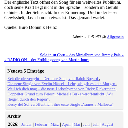
Der englische Text öffnet den Song für ein weltweites Publikum,
doch seine Kraft liegt nicht in der Sprache – sondern im Gefühl
dahinter. In der Sehnsucht. In der Erinnerung. Und in der leisen
Gewissheit, dass da noch etwas ist. Dass jemand wartet.
Quelle: Büro Dominik Heinz
Admin - 11:51:53 @
Allgemein
Sole in su Coru – das Minialbum von Jimmy Pala »
« RADIO ON – der Frühlingssong von Martin Jones
Neueste 5 Einträge
Zeit die nie vergeht – Der neue Song von Ralph Bogard
Die neue Single von Evelin Hänsel - Lebe, als gäb es kein Morgen
Weil ich dich mag – die neue Liebeshymne von Ricky Rickermann
Doppelter Grund zum Feiern: Michaela Birka veröffentlicht „Wir
fliegen durch den Regen“
Kessy del Sol veröffentlicht ihre erste Single „Vamos a Mallorca“
Archiv
2026:
|
|
|
|
|
|
|
Januar
Februar
März
April
Mai
Juni
Juli
August