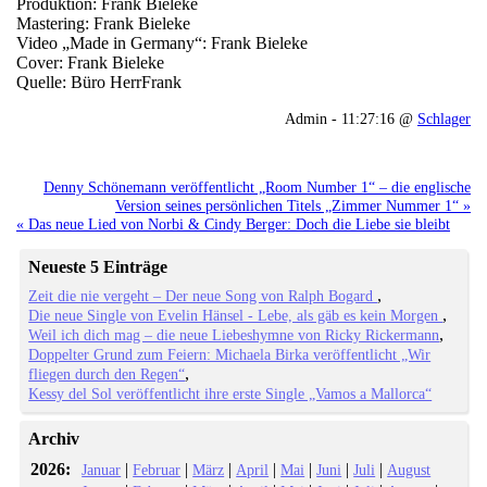
Produktion: Frank Bieleke
Mastering: Frank Bieleke
Video „Made in Germany“: Frank Bieleke
Cover: Frank Bieleke
Quelle: Büro HerrFrank
Admin - 11:27:16 @
Schlager
Denny Schönemann veröffentlicht „Room Number 1“ – die englische
Version seines persönlichen Titels „Zimmer Nummer 1“ »
« Das neue Lied von Norbi & Cindy Berger: Doch die Liebe sie bleibt
Neueste 5 Einträge
Zeit die nie vergeht – Der neue Song von Ralph Bogard
Die neue Single von Evelin Hänsel - Lebe, als gäb es kein Morgen
Weil ich dich mag – die neue Liebeshymne von Ricky Rickermann
Doppelter Grund zum Feiern: Michaela Birka veröffentlicht „Wir
fliegen durch den Regen“
Kessy del Sol veröffentlicht ihre erste Single „Vamos a Mallorca“
Archiv
2026:
|
|
|
|
|
|
|
Januar
Februar
März
April
Mai
Juni
Juli
August