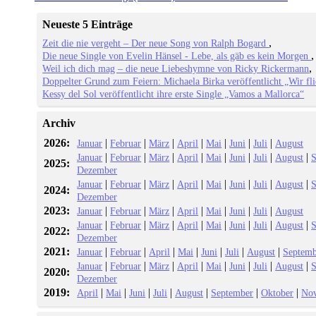
Neueste 5 Einträge
Zeit die nie vergeht – Der neue Song von Ralph Bogard
Die neue Single von Evelin Hänsel - Lebe, als gäb es kein Morgen
Weil ich dich mag – die neue Liebeshymne von Ricky Rickermann
Doppelter Grund zum Feiern: Michaela Birka veröffentlicht „Wir fl
Kessy del Sol veröffentlicht ihre erste Single „Vamos a Mallorca“
Archiv
2026:
|
|
|
|
|
|
|
Januar
Februar
März
April
Mai
Juni
Juli
August
|
|
|
|
|
|
|
|
Januar
Februar
März
April
Mai
Juni
Juli
August
S
2025:
Dezember
|
|
|
|
|
|
|
|
Januar
Februar
März
April
Mai
Juni
Juli
August
S
2024:
Dezember
2023:
|
|
|
|
|
|
|
Januar
Februar
März
April
Mai
Juni
Juli
August
|
|
|
|
|
|
|
|
Januar
Februar
März
April
Mai
Juni
Juli
August
S
2022:
Dezember
2021:
|
|
|
|
|
|
|
Januar
Februar
April
Mai
Juni
Juli
August
Septemb
|
|
|
|
|
|
|
|
Januar
Februar
März
April
Mai
Juni
Juli
August
S
2020:
Dezember
2019:
|
|
|
|
|
|
|
April
Mai
Juni
Juli
August
September
Oktober
No