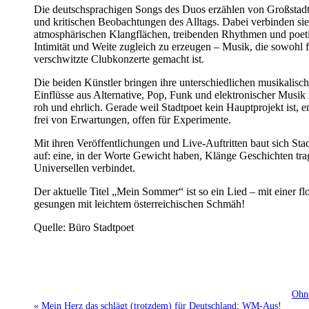
Die deutschsprachigen Songs des Duos erzählen von Großstadt
und kritischen Beobachtungen des Alltags. Dabei verbinden sie
atmosphärischen Klangflächen, treibenden Rhythmen und poetis
Intimität und Weite zugleich zu erzeugen – Musik, die sowohl f
verschwitzte Clubkonzerte gemacht ist.
Die beiden Künstler bringen ihre unterschiedlichen musikalis
Einflüsse aus Alternative, Pop, Funk und elektronischer Musik i
roh und ehrlich. Gerade weil Stadtpoet kein Hauptprojekt ist, 
frei von Erwartungen, offen für Experimente.
Mit ihren Veröffentlichungen und Live-Auftritten baut sich Stadt
auf: eine, in der Worte Gewicht haben, Klänge Geschichten tra
Universellen verbindet.
Der aktuelle Titel „Mein Sommer“ ist so ein Lied – mit einer f
gesungen mit leichtem österreichischen Schmäh!
Quelle: Büro Stadtpoet
Ohne
« Mein Herz das schlägt (trotzdem) für Deutschland: WM-Aus!